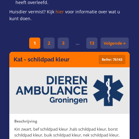
heeft overleefd.
Huisdier vermist? Kijk
hier
voor informatie over wat u
kunt doen.
1
2
3
…
13
Volgende »
Kat - schildpad kleur
Refnr: 76143
Beschrijving
Kin zwart, bef schildpad kleur ,hals schildpad kleur, borst
schildpad kleur, buik schildpad kleur, nek schildpad kleur,