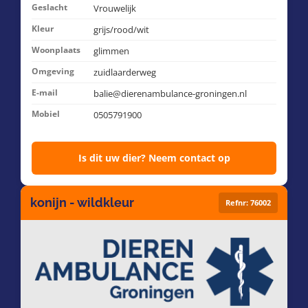
Geslacht
Vrouwelijk
Kleur
grijs/rood/wit
Woonplaats
glimmen
Omgeving
zuidlaarderweg
E-mail
balie@dierenambulance-groningen.nl
Mobiel
0505791900
Is dit uw dier? Neem contact op
konijn - wildkleur
Refnr: 76002