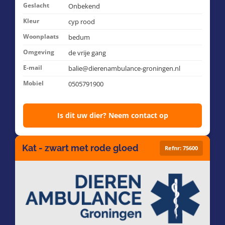
Geslacht
Onbekend
Kleur
cyp rood
Woonplaats
bedum
Omgeving
de vrije gang
E-mail
balie@dierenambulance-groningen.nl
Mobiel
0505791900
Is dit uw dier? Neem contact op
Kat - zwart met rode gloed
Refnr: 75600