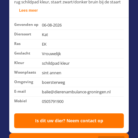
rug schildpad kleur, staart zwart/donker bruin bij de staart
basis en de punt een beetje rood, r en l flank schildpad
Lees meer
kleur, alle 4 poten schildpad kleur, oren binnenkant
roze,donker bruine haartjes met witte haartjes tussen door,
Gevonden op
06-08-2026
bles rood , neus zalm/roze, snorharen wit met zwart.
Diersoort
Kat
Ras
EK
Geslacht
Vrouwelijk
Kleur
schildpad kleur
Woonplaats
sint annen
Omgeving
boersterweg
E-mail
balie@dierenambulance-groningen.nl
Mobiel
0505791900
Is dit uw dier? Neem contact op