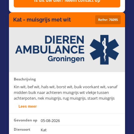
Is dit uw dier? Neem contact op
Kat - muisgrijs met wit
Refnr: 76095
Beschrijving
Kin wit, bef wit, hals wit, borst wit, buik voorkant wit, vanaf
midden buik naar achteren muisgrijs wit vlekje tussen
achterpoten, nek muisgrijs, rug muisgrijs, staart muisgrijs
wit puntje, r en l flank muisgrijs, r voorpoot muisgrijs+ witte
Lees meer
laars, l voorpoot muisgrijs met wit sokje,doorlopend tor
laars achterkant van poot, r achterpoot muisgrijs met wit
Gevonden op
05-08-2026
sokje ,doorlopend tot laars achtetkant poot, l achterpoot
muisgrijs met wit sokje, oren muisgrijs, ogen amber, bles
Diersoort
Kat
wit, neus zwart, wit vlekje boven op kop, snorharen wit.