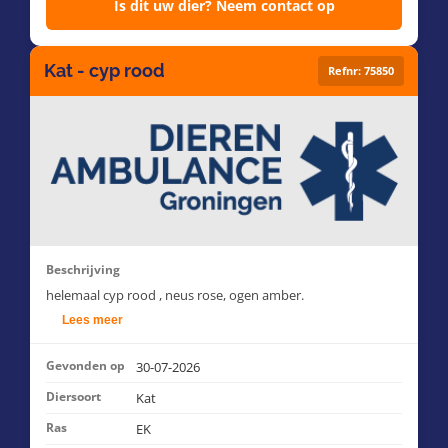
Is dit uw dier? Neem contact op
Kat - cyp rood
Refnr: 75850
Beschrijving
helemaal cyp rood , neus rose, ogen amber.
Lees meer
Gevonden op
30-07-2026
Diersoort
Kat
Ras
EK