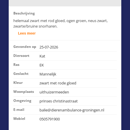
Beschrijving
helemaal zwart met rod gloed, ogen groen, neus zwart,
zwarte/bruine snorharen.
Lees meer
Gevonden op
25-07-2026
Diersoort
Kat
Ras
EK
Geslacht
Mannelijk
Kleur
zwart met rode gloed
Woonplaats
uithuizermeeden
Omgeving
prinses christinastraat
E-mail
balie@dierenambulance-groningen.nl
Mobiel
0505791900