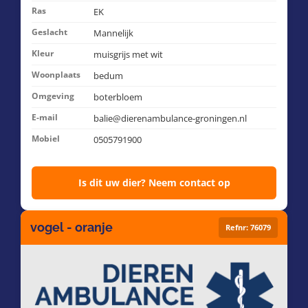
Ras
EK
Geslacht
Mannelijk
Kleur
muisgrijs met wit
Woonplaats
bedum
Omgeving
boterbloem
E-mail
balie@dierenambulance-groningen.nl
Mobiel
0505791900
Is dit uw dier? Neem contact op
vogel - oranje
Refnr: 76079