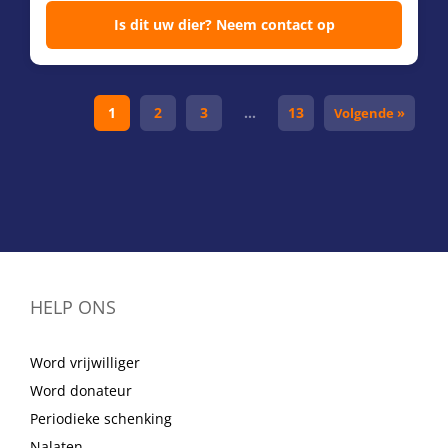
Is dit uw dier? Neem contact op
1
2
3
…
13
Volgende »
HELP ONS
Word vrijwilliger
Word donateur
Periodieke schenking
Nalaten