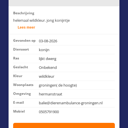
Beschrijving
helemaal wildkleur. jong konijntje
Lees meer
Gevonden op
03-08-2026
Diersoort
konijn
Ras
lijkt dwerg
Geslacht
Onbekend
Kleur
wildkleur
Woonplaats
groningen( de hoogte)
Omgeving
hermanstraat
E-mail
balie@dierenambulance-groningen.nl
Mobiel
0505791900