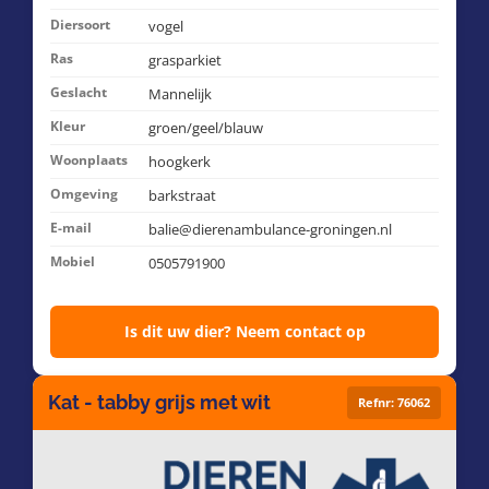
Diersoort
vogel
Ras
grasparkiet
Geslacht
Mannelijk
Kleur
groen/geel/blauw
Woonplaats
hoogkerk
Omgeving
barkstraat
E-mail
balie@dierenambulance-groningen.nl
Mobiel
0505791900
Is dit uw dier? Neem contact op
Kat - tabby grijs met wit
Refnr: 76062