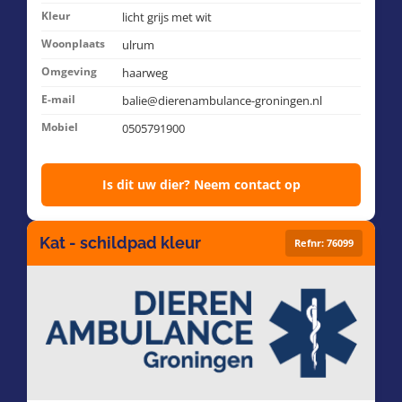
Kleur
licht grijs met wit
Woonplaats
ulrum
Omgeving
haarweg
E-mail
balie@dierenambulance-groningen.nl
Mobiel
0505791900
Is dit uw dier? Neem contact op
Kat - schildpad kleur
Refnr: 76099