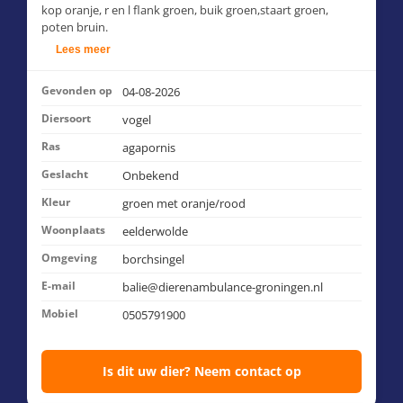
kop oranje, r en l flank groen, buik groen,staart groen,
poten bruin.
Lees meer
Gevonden op
04-08-2026
Diersoort
vogel
Ras
agapornis
Geslacht
Onbekend
Kleur
groen met oranje/rood
Woonplaats
eelderwolde
Omgeving
borchsingel
E-mail
balie@dierenambulance-groningen.nl
Mobiel
0505791900
Is dit uw dier? Neem contact op