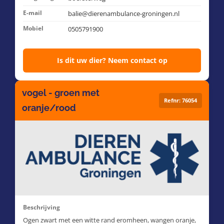
E-mail
balie@dierenambulance-groningen.nl
Mobiel
0505791900
Is dit uw dier? Neem contact op
vogel - groen met
Refnr: 76054
oranje/rood
Beschrijving
Ogen zwart met een witte rand eromheen, wangen oranje,