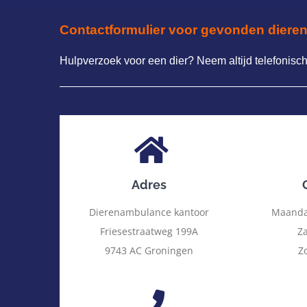
Contactformulier voor gevonden diere
Hulpverzoek voor een dier? Neem altijd telefonisc
Adres
Dierenambulance kantoor
Maandag
Friesestraatweg 199A
Za
9743 AC Groningen
Z