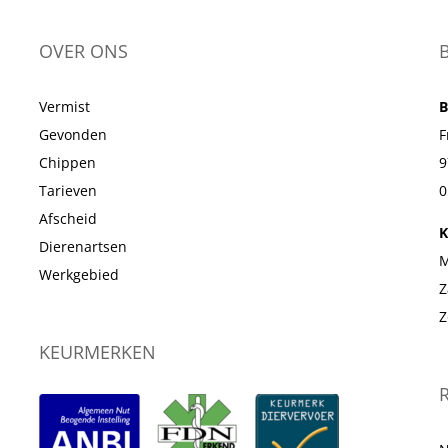
OVER ONS
Vermist
B
Gevonden
F
Chippen
9
Tarieven
0
Afscheid
K
Dierenartsen
M
Werkgebied
Z
Z
KEURMERKEN