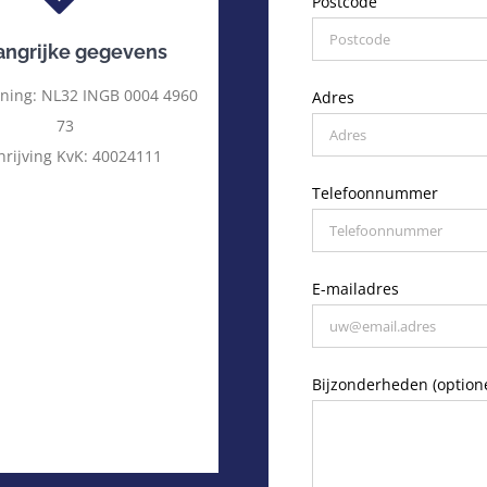
Postcode
angrijke gegevens
ning: NL32 INGB 0004 4960
Adres
73
hrijving KvK: 40024111
Telefoonnummer
E-mailadres
Bijzonderheden (option