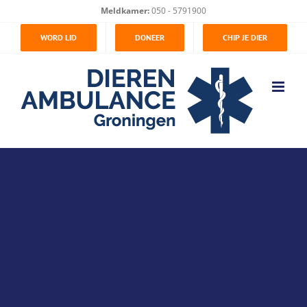
Ga
Meldkamer:
050 - 5791900
naar
WORD LID
DONEER
CHIP JE DIER
inhoud