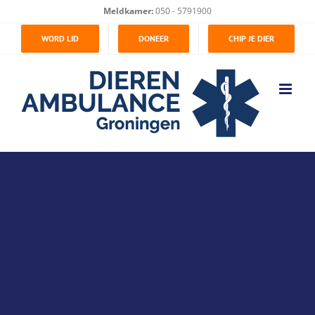
Ga
Meldkamer:
050 - 5791900
naar
WORD LID
DONEER
CHIP JE DIER
inhoud